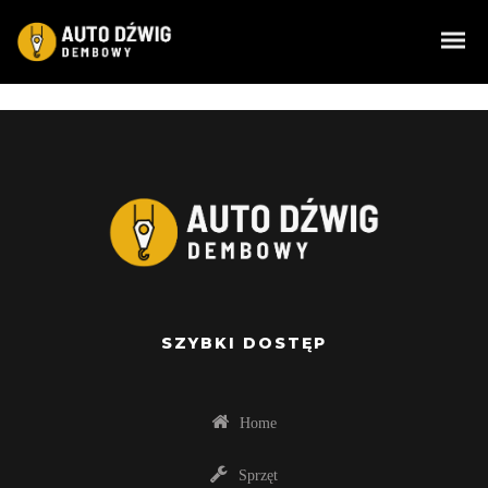
Intrinsicly embrace top-line core competencies
with real-time metrics. Conveniently reinvent
functionalized collaboration
SZYBKI DOSTĘP
Home
Sprzęt